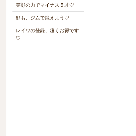
笑顔の力でマイナス５才♡
顔も、ジムで鍛えよう♡
レイワの登録、凄くお得です
♡