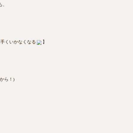
も、
上手くいかなくなる
】
から！)