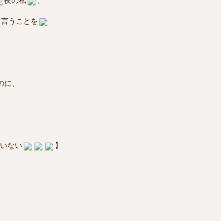
夜の私
、
と言うことを
、
のに、
いない
】
、