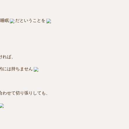
睡眠
だということを
ければ、
的には持ちません
合わせて切り張りしても、