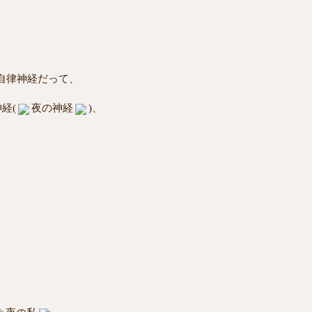
自律神経だって、
経(
夜の神経
)、