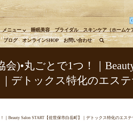
メニュー
睡眠美容
ブライダル
スキンケア（ホームケ
ブログ
オンラインSHOP
お問い合わせ
search
)•丸ごとで1つ！｜Beauty 
】｜デトックス特化のエステ
！｜Beauty Salon START【佐世保市白岳町】｜デトックス特化のエス