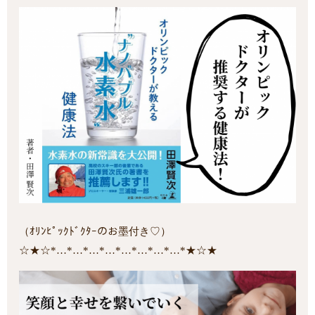
（ｵﾘﾝﾋﾟｯｸﾄﾞｸﾀｰのお墨付き♡）
☆★☆*…*…*…*…*…*…*…*…*★☆★