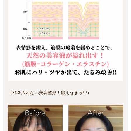
（ﾒｽを入れない美容整形！鍛えなきゃ♡）