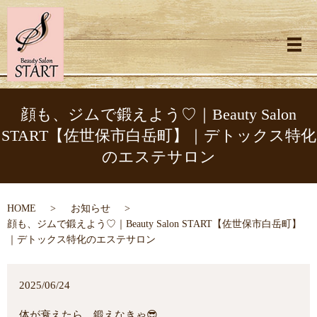
メ
顔も、ジムで鍛えよう♡｜Beauty Salon
START【佐世保市白岳町】｜デトックス特化
のエステサロン
HOME
お知らせ
顔も、ジムで鍛えよう♡｜Beauty Salon START【佐世保市白岳町】
｜デトックス特化のエステサロン
2025/06/24
体が衰えたら、鍛えなきゃ😎