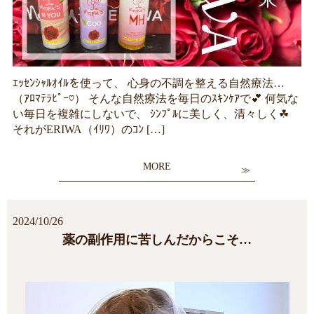
ｴｯｾﾝｼｬﾙｵｲﾙを使って、 心身の不調を整える自然療法…
（ｱﾛﾏﾃﾗﾋﾟｰ♡） そんな自然療法を毎日のｽｷﾝｹｱで💕 何気な
い毎日を複雑にしないで、 ｼﾝﾌﾟﾙに美しく、清々しく☘
それがERIWA（ｲﾘﾜ）のｺﾝ […]
MORE
2024/10/26
薬の副作用に苦しんだからこそ…