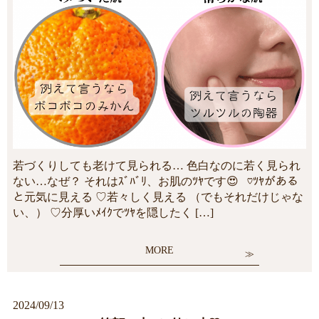
若づくりしても老けて見られる… 色白なのに若く見られ
ない…なぜ？ それはｽﾞﾊﾞﾘ、お肌のﾂﾔです😍 ♡ﾂﾔがある
と元気に見える ♡若々しく見える （でもそれだけじゃな
い、） ♡分厚いﾒｲｸでﾂﾔを隠したく […]
MORE
2024/09/13