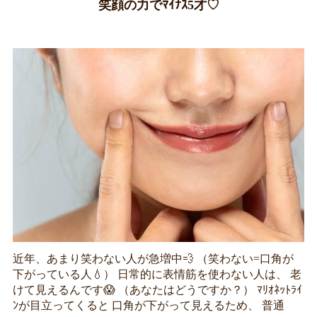
笑顔の力でﾏｲﾅｽ5才♡
近年、あまり笑わない人が急増中💨 （笑わない=口角が
下がっている人💧） 日常的に表情筋を使わない人は、 老
けて見えるんです😱 （あなたはどうですか？） ﾏﾘｵﾈｯﾄﾗｲ
ﾝが目立ってくると 口角が下がって見えるため、 普通