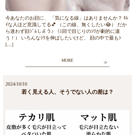
今あなたのお顔に、 「気になる線」はありませんか？ ｷﾚ
ｲな人ほど意識してる💕 （この線、無くしたい😂） だか
ら迷わず顔ｼﾞﾑしよう♪ （1回で目じりのｼﾜが劇的に違
う！） いろんなｼﾜを伸ばしたいけど、 顔の中で最もｼ
[…]
MORE
2024/10/10
若く見える人、そうでない人の差は？