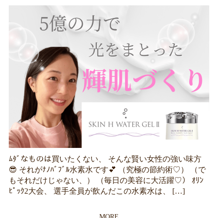
ﾑﾀﾞなものは買いたくない、 そんな賢い女性の強い味方
😎 それがﾅﾉﾊﾞﾌﾞﾙ水素水です💕 （究極の節約術♡） （で
もそれだけじゃない、） （毎日の美容に大活躍♡） ｵﾘﾝ
ﾋﾟｯｸ2大会、 選手全員が飲んだこの水素水は、 […]
MORE