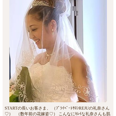
STARTの長いお客さま、 （ﾌﾟﾗｲﾍﾞｰﾄｻﾛﾝREJUの礼奈さん
♡） （数年前の花嫁姿♡） こんなにｷﾚｲな礼奈さんも肌