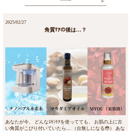
2025/02/27
角質ｹｱの後は…？
あなたが今、 どんなｽｷﾝｹｱを使ってても、 お肌の上に古
い角質がこびり付いていたら… （台無しになる😳） あな