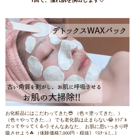
お化粧品にはこだわってきた😎 （色々塗ってきた、）
（色々やってきた…） でも老化肌は止まらない😂 ﾄﾗﾌﾞﾙ
だってやってくる💨 そんなあなた、 お肌に思いっきり呼
吸させよう☘ （体験価格7,000円・税抜） ♡ｽﾁｰﾑ […]