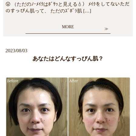
😲 （ただのﾉｰﾒｲｸはﾎﾞｻｯと見える💧） ﾒｲｸをしてないただ
のすっぴん肌って、 ただのｽﾞﾎﾞﾗ肌 […]
MORE
2023/08/03
あなたはどんなすっぴん肌？