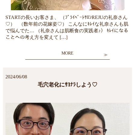
STARTの長いお客さま、 （ﾌﾟﾗｲﾍﾞｰﾄｻﾛﾝREJUの礼奈さん
♡） （数年前の花嫁姿♡） こんなにｷﾚｲな礼奈さんも肌
で悩んでた… （礼奈さんは肌断食の実践者♪） ｷﾚｲになる
ことへの考え方を変えて […]
MORE
2024/06/08
毛穴老化にｻﾖﾅﾗしよう♡