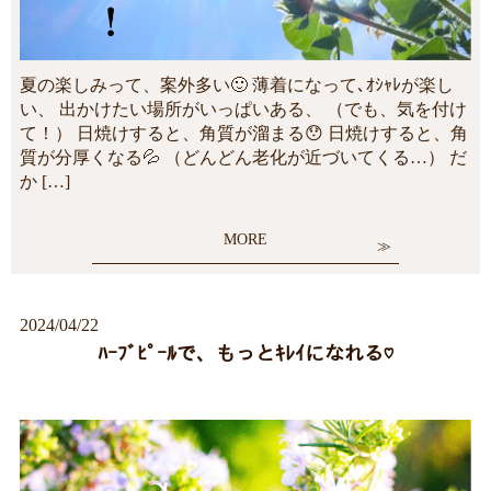
夏の楽しみって、案外多い🙂 薄着になって､ｵｼｬﾚが楽し
い、 出かけたい場所がいっぱいある、 （でも、気を付け
て！） 日焼けすると、角質が溜まる😯 日焼けすると、角
質が分厚くなる💦 （どんどん老化が近づいてくる…） だ
か […]
MORE
2024/04/22
ﾊｰﾌﾞﾋﾟｰﾙで、もっとｷﾚｲになれる♡