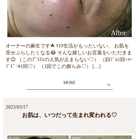
オーナーの麻生です☘ ﾏｽｸ生活がもったいない、 お肌を
見せぶらしたくなる😂 そんな嬉しいお言葉をいただきま
す😉 （このﾌﾟﾗｽ1の人気が止まらない♡） （顔ｼﾞﾑ1回+ﾊｰ
ﾌﾞﾋﾟｰﾙ1回♡） （1回でこの膨らみ♡） […]
MORE
2023/03/17
お肌は、いつだって生まれ変われる♡