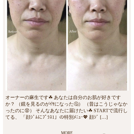
オーナーの麻生です☘ あなたは自分のお肌が好きです
か？ （鏡を見るのがｲﾔになった🤔） （昔はこうじゃなか
ったのに😵） そんなあなたに届けたい☘ STARTで流行し
てる、 「顔ｼﾞﾑにﾌﾟﾗｽ1」の特別ﾒﾆｭｰ💖 顔ｼﾞ […]
MORE