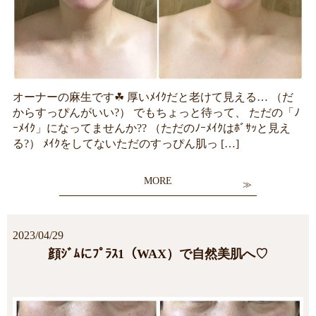
オーナーの麻生です☘ 厚いﾒｲｸだと老けて見える… （だ
からすっぴんがいい?） でもちょっと待って、 ただの「ﾉ
ｰﾒｲｸ」になってませんか?? （ただのﾉｰﾒｲｸはﾎﾞｻｯと見え
る?） ﾒｲｸをしてないただのすっぴん肌っ […]
MORE
2023/04/29
顔ｼﾞﾑにﾌﾟﾗｽ1（WAX）で自然美肌へ♡