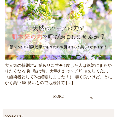
大人気の特別ﾒﾆｭｰがあります☘ 1度した人は絶対にまたや
りたくなる🤗 私は昔、大手ﾒｰｶｰのﾊｰﾌﾞﾋﾟｰﾙをしてた…
（施術者として2社経験しました！） 凄く良いけど、とに
かく高い😂 良いものでも続けて […]
MORE
2024/04/14