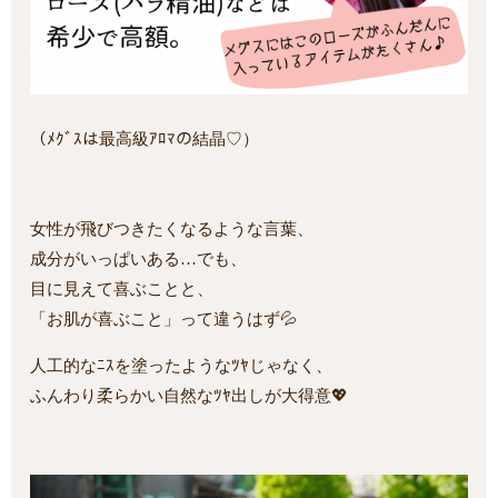
（ﾒｸﾞｽは最高級ｱﾛﾏの結晶♡）
女性が飛びつきたくなるような言葉、
成分がいっぱいある…でも、
目に見えて喜ぶことと、
「お肌が喜ぶこと」って違うはず💦
人工的なﾆｽを塗ったようなﾂﾔじゃなく、
ふんわり柔らかい自然なﾂﾔ出しが大得意💖