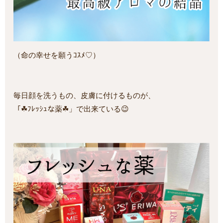
（命の幸せを願うｺｽﾒ♡）
毎日顔を洗うもの、皮膚に付けるものが、
「☘ﾌﾚｯｼｭな薬☘」で出来ている😉