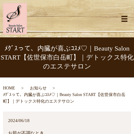
メ
ﾒｸﾞｽって、内臓が喜ぶｺｽﾒ♡｜Beauty Salon
START【佐世保市白岳町】｜デトックス特化
のエステサロン
HOME
お知らせ
ﾒｸﾞｽって、内臓が喜ぶｺｽﾒ♡｜Beauty Salon START【佐世保市白岳
町】｜デトックス特化のエステサロン
2024/06/18
お肌が不調なとき…