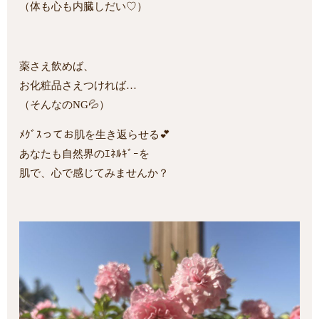
（体も心も内臓しだい♡）
薬さえ飲めば、
お化粧品さえつければ…
（そんなのNG💦）
ﾒｸﾞｽってお肌を生き返らせる💕
あなたも自然界のｴﾈﾙｷﾞｰを
肌で、心で感じてみませんか？