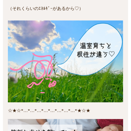
（それくらいのｴﾈﾙｷﾞｰがあるから♡）
☆★☆*…*…*…*…*…*…*…*…*★☆★