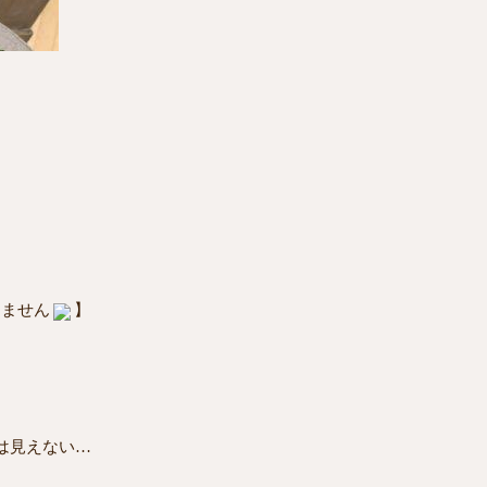
りません
】
は見えない…