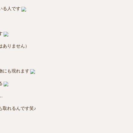
いる人です
す
はありません）
物にも現れます
る
…
も取れるんです笑♪