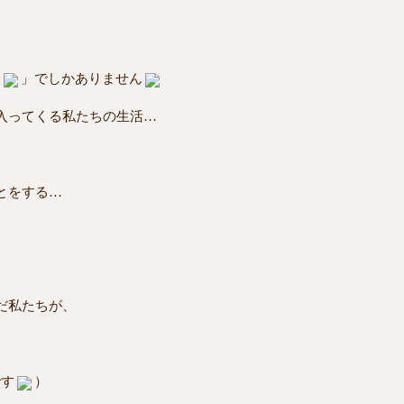
物
」でしかありません
入ってくる私たちの生活…
とをする…
）
だ私たちが、
です
）