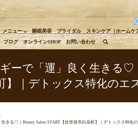
メニュー
睡眠美容
ブライダル
スキンケア（ホームケ
ブログ
オンラインSHOP
お問い合わせ
search
「運」良く生きる♡｜Beaut
町】｜デトックス特化のエ
る♡｜Beauty Salon START【佐世保市白岳町】｜デトックス特化