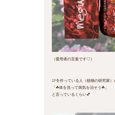
（愛用者の言葉です♡）
ﾕﾅを作っている人（植物の研究家）
「☘体を洗って病気を治そう☘」
と言っているくらい💕