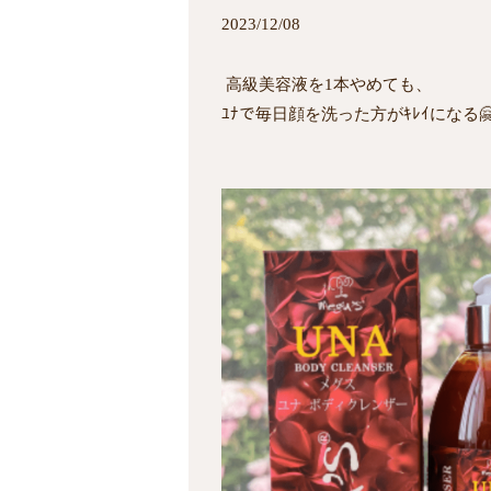
2023/12/08
高級美容液を1本やめても、
ﾕﾅで毎日顔を洗った方がｷﾚｲになる