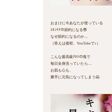
おまけに今あなたが使っている
ｽｷﾝｹｱの節約になる😎
なぜ節約になるのか…
（答えは後程、YouTubeで♪）
こんな最高級ｱﾛﾏの塊で
毎日全身洗っていたら…
お肌も心も、
勝手に元気になってしまう🤗