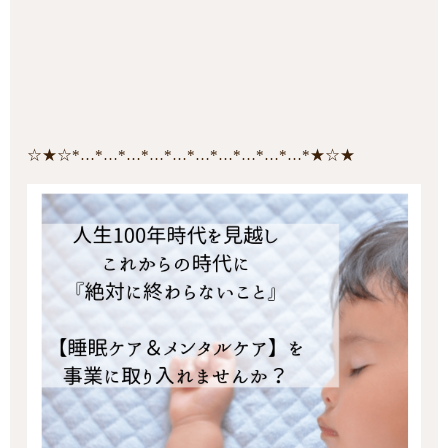
☆★☆*…*…*…*…*…*…*…*…*…*…*★☆★