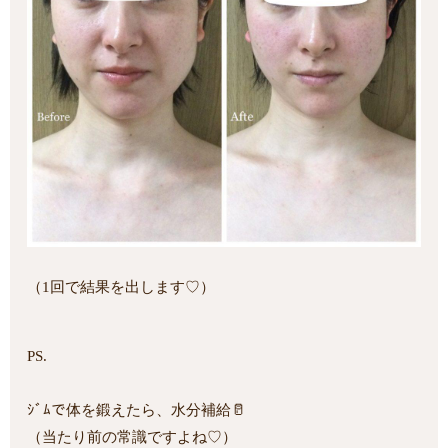
（1回で結果を出します♡）
PS.
ｼﾞﾑで体を鍛えたら、水分補給🥛
（当たり前の常識ですよね♡）