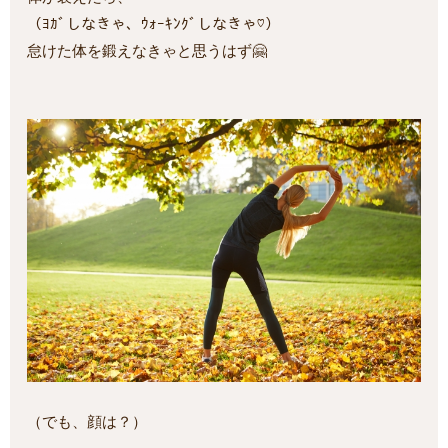
（ﾖｶﾞしなきゃ、ｳｫｰｷﾝｸﾞしなきゃ♡）
怠けた体を鍛えなきゃと思うはず🤗
（でも、顔は？）