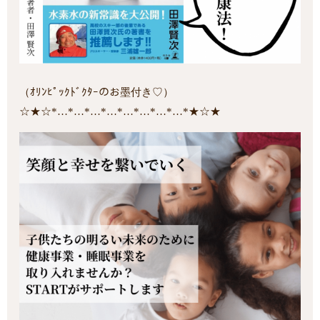
（ｵﾘﾝﾋﾟｯｸﾄﾞｸﾀｰのお墨付き♡）
☆★☆*…*…*…*…*…*…*…*…*★☆★