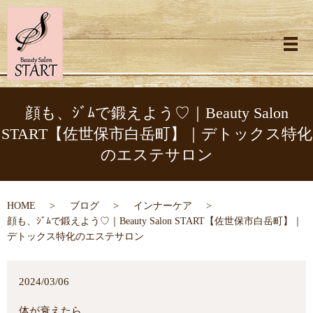
メ
顔も、ｼﾞﾑで鍛えよう♡｜Beauty Salon
START【佐世保市白岳町】｜デトックス特化
のエステサロン
HOME
ブログ
インナーケア
顔も、ｼﾞﾑで鍛えよう♡｜Beauty Salon START【佐世保市白岳町】｜
デトックス特化のエステサロン
2024/03/06
体が衰えたら、