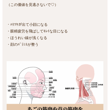
（この価値を見逃さないで♡）
・ﾊﾘﾂﾔが出て小顔になる
・眼精疲労を飛ばしてｷﾚｲな目になる
・ほうれい線が浅くなる
・顔のﾊﾞﾗﾝｽが整う