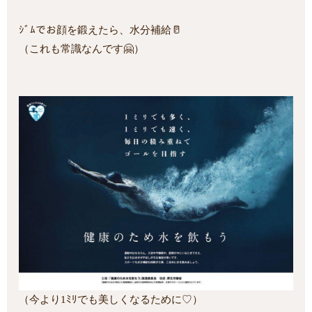
ｼﾞﾑでお顔を鍛えたら、水分補給🥛
（これも常識なんです🤗）
（今より1ﾐﾘでも美しくなるために♡）