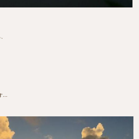
も、
す…