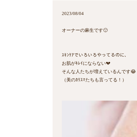
2023/08/04
オーナーの麻生です🙂
ｽｷﾝｹｱでいろいろやってるのに、
お肌がｷﾚｲにならない💔
そんな人たちが増えているんです😂
（美のｶﾘｽﾏたちも言ってる！）