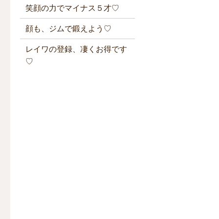
笑顔の力でマイナス５才♡
顔も、ジムで鍛えよう♡
レイワの登録、凄くお得です
♡