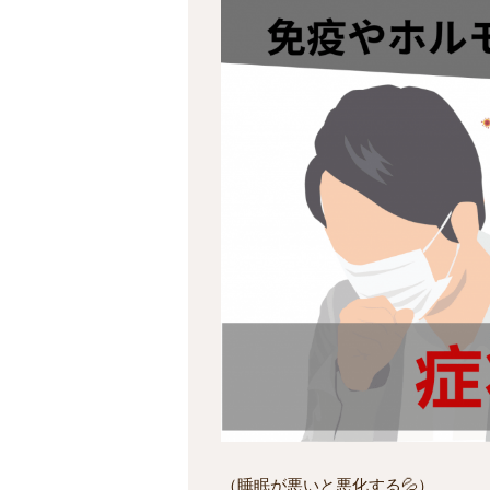
（睡眠が悪いと悪化する💦）