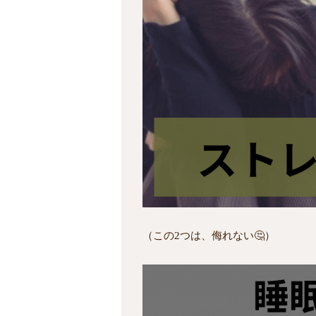
（この2つは、侮れない🤔）