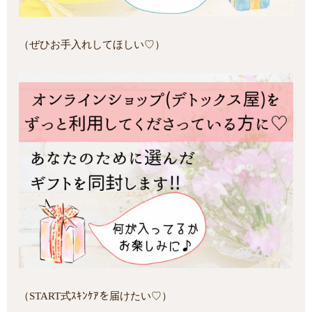
（ぜひお手入れしてほしい♡）
（START式ｽｷﾝｹｱを届けたい♡）