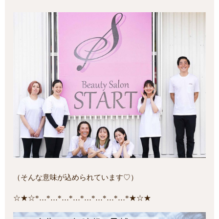
（そんな意味が込められています♡）
☆★☆*…*…*…*…*…*…*…*…*★☆★