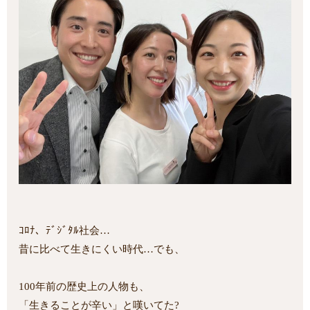
ｺﾛﾅ、ﾃﾞｼﾞﾀﾙ社会…
昔に比べて生きにくい時代…でも、
100年前の歴史上の人物も、
「生きることが辛い」と嘆いてた?