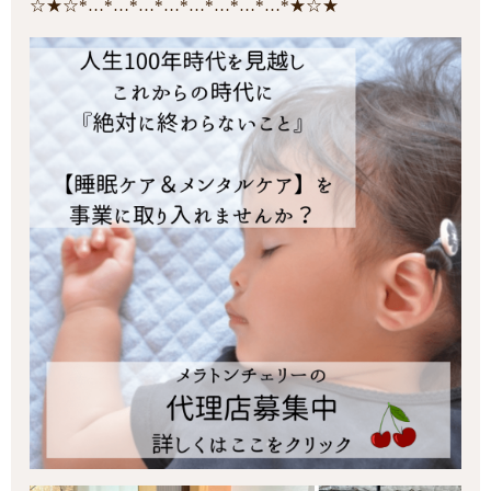
☆★☆*…*…*…*…*…*…*…*…*★☆★