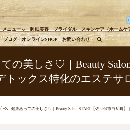
メニュー
睡眠美容
ブライダル
スキンケア（ホームケ
ブログ
オンラインSHOP
お問い合わせ
search
ての美しさ♡｜Beauty Sal
デトックス特化のエステサ
ﾍﾟｰﾝ、健康あっての美しさ♡｜Beauty Salon START【佐世保市白