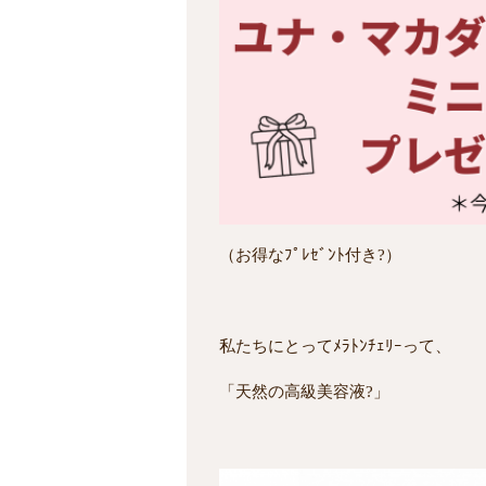
（お得なﾌﾟﾚｾﾞﾝﾄ付き?）
私たちにとってﾒﾗﾄﾝﾁｪﾘｰって、
「天然の高級美容液?」