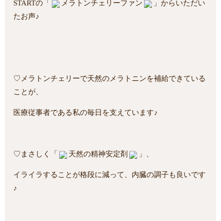
STARTの「
メラトンチェリーファン
」からいただい
たお声♪
♡メラトンチェリーで天然のメラトニンを補給できている
ことが、
医療従事者である私の毎日を支えています♪
♡まさしく「
天然の精神安定剤
」、
イライラすることが格段に減って、内臓の調子も良いです
♪