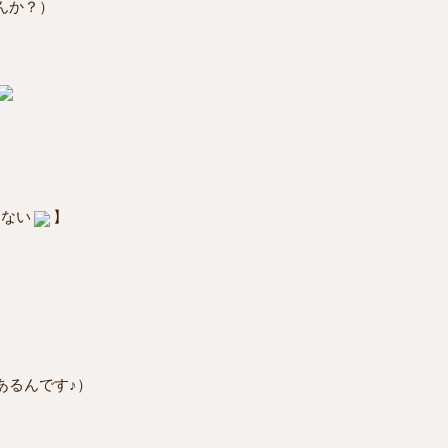
んか？）
はない
】
あるんです♪）